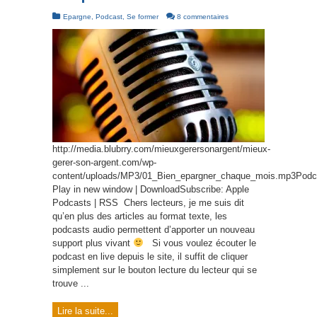
Epargne
,
Podcast
,
Se former
8 commentaires
http://media.blubrry.com/mieuxgerersonargent/mieux-
gerer-son-argent.com/wp-
content/uploads/MP3/01_Bien_epargner_chaque_mois.mp3Podc
Play in new window | DownloadSubscribe: Apple
Podcasts | RSS Chers lecteurs, je me suis dit
qu’en plus des articles au format texte, les
podcasts audio permettent d’apporter un nouveau
support plus vivant
Si vous voulez écouter le
podcast en live depuis le site, il suffit de cliquer
simplement sur le bouton lecture du lecteur qui se
trouve ...
Lire la suite...