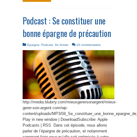
Podcast : Se constituer une
bonne épargne de précaution
Epargne
,
Podcast
,
Se former
10 commentaires
http://media.blubrry.com/mieuxgerersonargent/mieux-
gerer-son-argent.com/wp-
content/uploads/MP3/04_Se_constituer_une_bonne_epargne_de
Play in new window | DownloadSubscribe: Apple
Podcasts | RSS Dans cet épisode, nous allons
parler de l’épargne de précaution, et notamment
comment faire pour qu’elle soit optimisée à votre