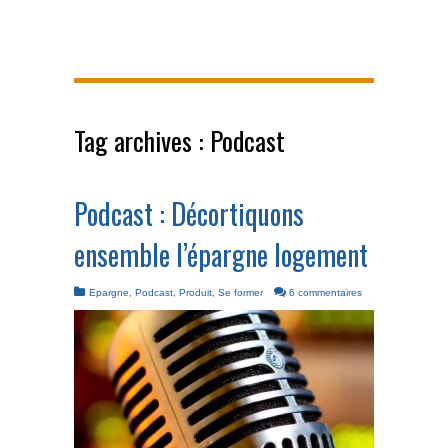
Tag archives :
Podcast
Podcast : Décortiquons
ensemble l’épargne logement
Epargne
,
Podcast
,
Produit
,
Se former
6 commentaires