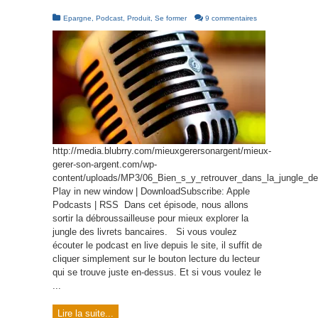
Epargne
,
Podcast
,
Produit
,
Se former
9 commentaires
http://media.blubrry.com/mieuxgerersonargent/mieux-
gerer-son-argent.com/wp-
content/uploads/MP3/06_Bien_s_y_retrouver_dans_la_jungle_de
Play in new window | DownloadSubscribe: Apple
Podcasts | RSS Dans cet épisode, nous allons
sortir la débroussailleuse pour mieux explorer la
jungle des livrets bancaires. Si vous voulez
écouter le podcast en live depuis le site, il suffit de
cliquer simplement sur le bouton lecture du lecteur
qui se trouve juste en-dessus. Et si vous voulez le
...
Lire la suite...