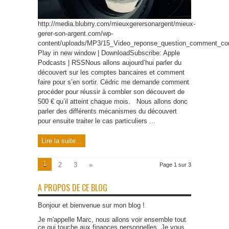
http://media.blubrry.com/mieuxgerersonargent/mieux-
gerer-son-argent.com/wp-
content/uploads/MP3/15_Video_reponse_question_comment_co
Play in new window | DownloadSubscribe: Apple
Podcasts | RSSNous allons aujourd’hui parler du
découvert sur les comptes bancaires et comment
faire pour s’en sortir. Cédric me demande comment
procéder pour réussir à combler son découvert de
500 € qu’il atteint chaque mois. Nous allons donc
parler des différents mécanismes du découvert
pour ensuite traiter le cas particuliers ...
Lire la suite...
1
2
3
»
Page 1 sur 3
A PROPOS DE CE BLOG
Bonjour et bienvenue sur mon blog !
Je m'appelle Marc, nous allons voir ensemble tout
ce qui touche aux finances personnelles. Je vous