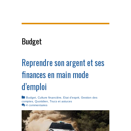
Budget
Reprendre son argent et ses
finances en main mode
d’emploi
Budget
,
Culture financière
,
Etat d'esprit
,
Gestion des
comptes
,
Quotidien
,
Trucs et astuces
4 commentaires