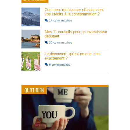
Comment rembourser efficacement
vos crédits à la consommation ?
14 commentaires
Mes 11 conseils pour un investisseur
débutant
30 commentaires
Le découvert, qu’est-ce que c’est
exactement ?
6 commentaires
QUOTIDIEN