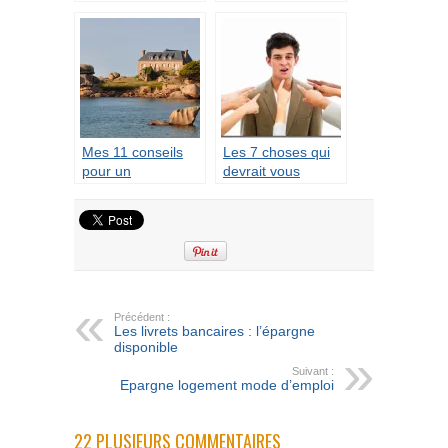
efficace, et après
envie d’épargner
???
Mes 11 conseils
Les 7 choses qui
pour un
devrait vous
investisseur
encourager à
débutant
regarder de plus
près ce qui se
passe sur votre
compte bancaire
Précédent :
Les livrets bancaires : l’épargne
disponible
Suivant :
Epargne logement mode d’emploi
22 PLUSIEURS COMMENTAIRES