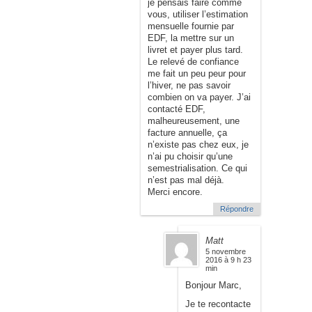
je pensais faire comme
vous, utiliser l’estimation
mensuelle fournie par
EDF, la mettre sur un
livret et payer plus tard.
Le relevé de confiance
me fait un peu peur pour
l’hiver, ne pas savoir
combien on va payer. J’ai
contacté EDF,
malheureusement, une
facture annuelle, ça
n’existe pas chez eux, je
n’ai pu choisir qu’une
semestrialisation. Ce qui
n’est pas mal déjà.
Merci encore.
Répondre
Matt
5 novembre
2016 à 9 h 23
min
Bonjour Marc,
Je te recontacte