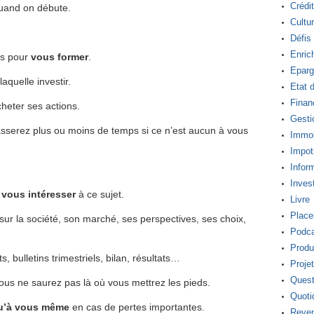
Crédi
quand on débute.
Cultur
Défis
Enric
ps pour
vous former
.
Eparg
aquelle investir.
Etat d
Finan
heter ses actions.
Gesti
asserez plus ou moins de temps si ce n’est aucun à vous
Immob
Impot
Infor
Inves
 vous intéresser
à ce sujet.
Livre
Place
sur la société, son marché, ses perspectives, ses choix,
Podca
Produ
, bulletins trimestriels, bilan, résultats…
Proje
Quest
us ne saurez pas là où vous mettrez les pieds.
Quoti
u’à vous même
en cas de pertes importantes.
Reve