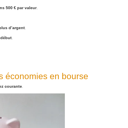
ns 500 € par valeur
.
 plus d’argent
.
 début
.
es économies en bourse
ez courante
.