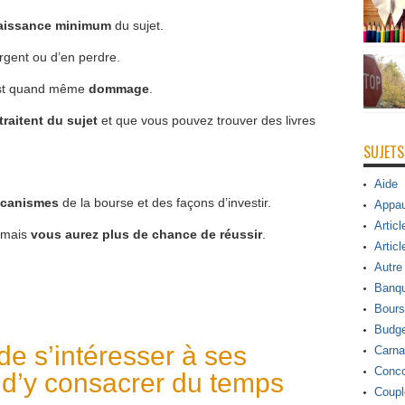
aissance minimum
du sujet.
rgent ou d’en perdre.
’est quand même
dommage
.
raitent du sujet
et que vous pouvez trouver des livres
SUJETS
Aide
écanismes
de la bourse et des façons d’investir.
Appau
Articl
 mais
vous aurez plus de chance de réussir
.
Articl
Autre
Banq
Bours
Budge
 de s’intéresser à ses
Carna
Conco
 d’y consacrer du temps
Coupl