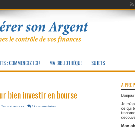
TS : COMMENCEZ ICI !
MA BIBLIOTHÈQUE
SUJETS
A PROP
ur bien investir en bourse
Bonjour
Je m'ap
,
Trucs et astuces
12 commentaires
ce qui 
transme
découver
Mon obj