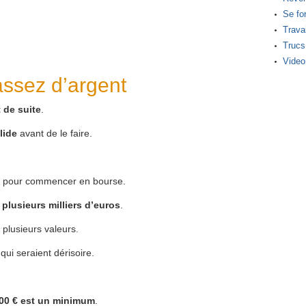
Se fo
Travai
Trucs
Video
assez d’argent
t de suite
.
lide
avant de le faire.
pour commencer en bourse.
c
plusieurs milliers d’euros
.
 plusieurs valeurs.
ui seraient dérisoire.
00 € est un minimum
.