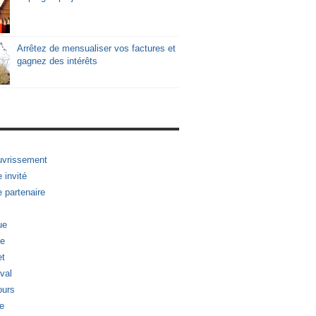
Arrêtez de mensualiser vos factures et
gagnez des intérêts
vrissement
e invité
e partenaire
ue
e
t
val
urs
e