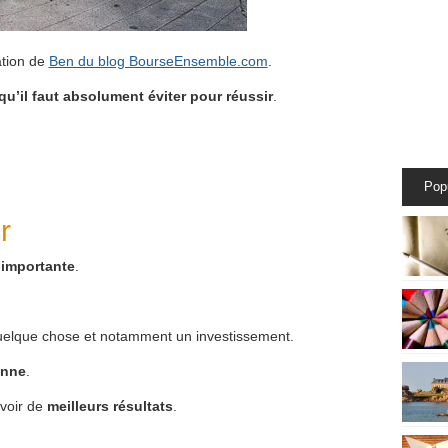
ation de
Ben du blog BourseEnsemble.com
.
qu’il faut absolument éviter pour réussir
.
Pop
r
 importante
.
elque chose et notamment un investissement.
onne
.
avoir de
meilleurs résultats
.