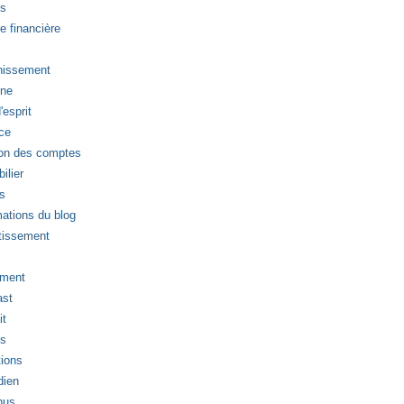
ts
e financière
hissement
ne
'esprit
ce
on des comptes
ilier
s
mations du blog
tissement
ment
st
it
ts
ions
dien
nus