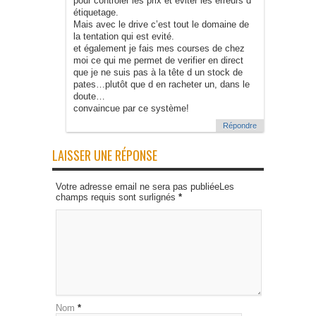
pour contrôler les prix et eviter les erreurs d
étiquetage.
Mais avec le drive c’est tout le domaine de
la tentation qui est evité.
et également je fais mes courses de chez
moi ce qui me permet de verifier en direct
que je ne suis pas à la tête d un stock de
pates…plutôt que d en racheter un, dans le
doute…
convaincue par ce système!
Répondre
LAISSER UNE RÉPONSE
Votre adresse email ne sera pas publiéeLes
champs requis sont surlignés
*
Nom
*