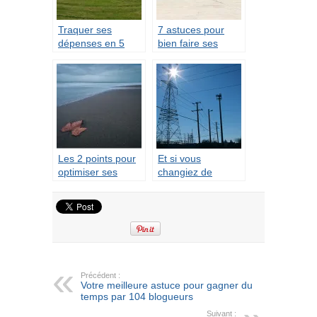
Traquer ses
7 astuces pour
dépenses en 5
bien faire ses
minutes en les
courses
annualisant
Les 2 points pour
Et si vous
optimiser ses
changiez de
dépenses
fournisseur
d’énergie pour
faire des
économies ?
Précédent :
Votre meilleure astuce pour gagner du
temps par 104 blogueurs
Suivant :