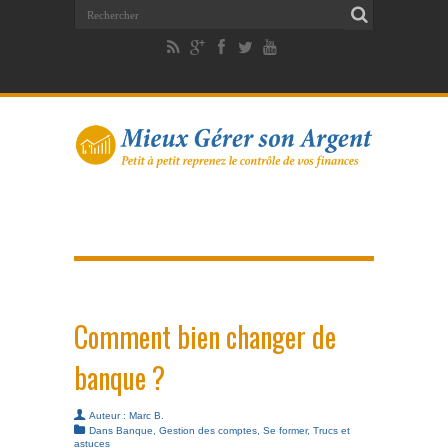
Comment bien changer de
banque ?
Auteur :
Marc B.
Dans
Banque
,
Gestion des comptes
,
Se former
,
Trucs et
astuces