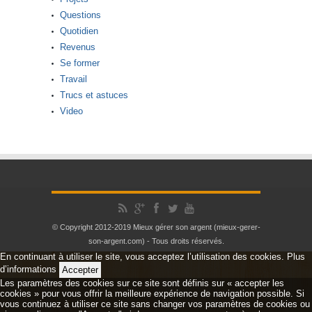
Questions
Quotidien
Revenus
Se former
Travail
Trucs et astuces
Video
© Copyright 2012-2019 Mieux gérer son argent (mieux-gerer-
son-argent.com) - Tous droits réservés.
En continuant à utiliser le site, vous acceptez l’utilisation des cookies.
Plus
d’informations
Accepter
Les paramètres des cookies sur ce site sont définis sur « accepter les
cookies » pour vous offrir la meilleure expérience de navigation possible. Si
vous continuez à utiliser ce site sans changer vos paramètres de cookies ou